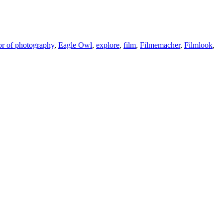
or of photography
,
Eagle Owl
,
explore
,
film
,
Filmemacher
,
Filmlook
,