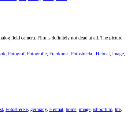
og field camera. Film is definitely not dead at all. The picture
ook
,
Fotograf
,
Fotografie
,
Fotokunst
,
Fotostrecke
,
Heimat
,
image
,
st
,
Fotostrecke
,
germany
,
Heimat
,
home
,
image
,
ishootfilm
,
life
,