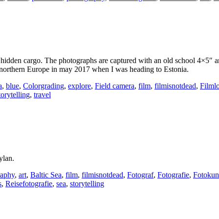
hidden cargo. The photographs are captured with an old school 4×5″ anal
northern Europe in may 2017 when I was heading to Estonia.
a
,
blue
,
Colorgrading
,
explore
,
Field camera
,
film
,
filmisnotdead
,
Filml
torytelling
,
travel
ylan.
raphy
,
art
,
Baltic Sea
,
film
,
filmisnotdead
,
Fotograf
,
Fotografie
,
Fotokun
s
,
Reisefotografie
,
sea
,
storytelling