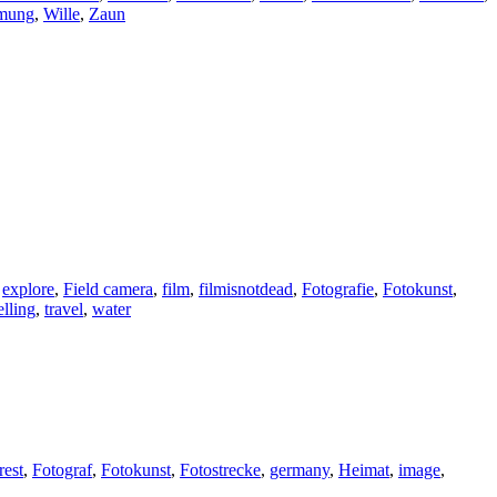
mung
,
Wille
,
Zaun
,
explore
,
Field camera
,
film
,
filmisnotdead
,
Fotografie
,
Fotokunst
,
elling
,
travel
,
water
rest
,
Fotograf
,
Fotokunst
,
Fotostrecke
,
germany
,
Heimat
,
image
,