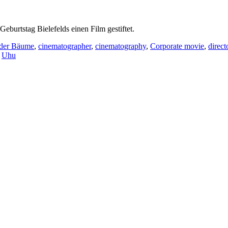
burtstag Bielefelds einen Film gestiftet.
lder Bäume
,
cinematographer
,
cinematography
,
Corporate movie
,
direct
,
Uhu