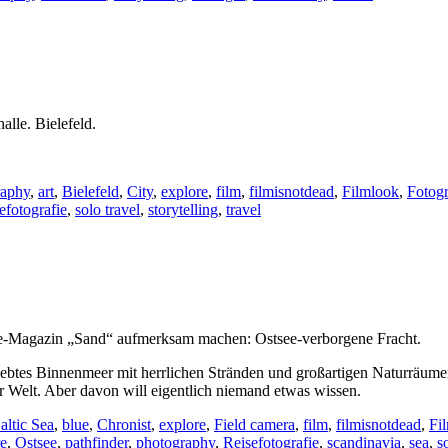
alle. Bielefeld.
raphy
,
art
,
Bielefeld
,
City
,
explore
,
film
,
filmisnotdead
,
Filmlook
,
Fotogr
efotografie
,
solo travel
,
storytelling
,
travel
re-Magazin „Sand“ aufmerksam machen: Ostsee-verborgene Fracht.
liebtes Binnenmeer mit herrlichen Stränden und großartigen Naturräumen
r Welt. Aber davon will eigentlich niemand etwas wissen.
altic Sea
,
blue
,
Chronist
,
explore
,
Field camera
,
film
,
filmisnotdead
,
Fi
re
,
Ostsee
,
pathfinder
,
photography
,
Reisefotografie
,
scandinavia
,
sea
,
s