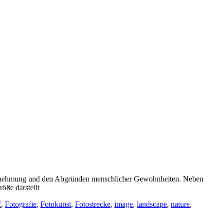
Wahrnehmung und den Abgründen menschlicher Gewohnheiten. Neben
öße darstellt
f
,
Fotografie
,
Fotokunst
,
Fotostrecke
,
image
,
landscape
,
nature
,