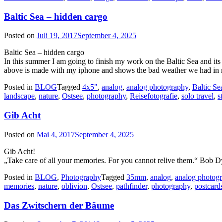
Baltic Sea – hidden cargo
Posted on
Juli 19, 2017
September 4, 2025
Baltic Sea – hidden cargo
In this summer I am going to finish my work on the Baltic Sea and its 
above is made with my iphone and shows the bad weather we had in 
Posted in
BLOG
Tagged
4x5"
,
analog
,
analog photography
,
Baltic Se
landscape
,
nature
,
Ostsee
,
photography
,
Reisefotografie
,
solo travel
,
s
Gib Acht
Posted on
Mai 4, 2017
September 4, 2025
Gib Acht!
„Take care of all your memories. For you cannot relive them.“ Bob D
Posted in
BLOG
,
Photography
Tagged
35mm
,
analog
,
analog photog
memories
,
nature
,
oblivion
,
Ostsee
,
pathfinder
,
photography
,
postcard
Das Zwitschern der Bäume