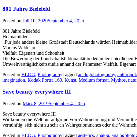
801 Jahre Bielefeld
Posted on
Juli 10, 2020
September 4, 2025
801 Jahre Bielefeld
Heimatbilder
„Für jede andere kleine Großstadt Deutschlands würden Heimatbilder
Marcus Wildelau
Vielfalt, Eigenart und Schönheit
Die Bewertung der Landschaftsbildqualität in den unterschiedlichen 
Umweltverträglichkeitsstudie anhand der Parameter Vielfalt, Eigenart
Posted in
BLOG
,
Photography
Tagged
analogphotography
,
anthropol
imagination
,
Kodak Portra 160
,
Kunst
,
Medium format
,
Mythos
,
natu
Save beauty everywhere III
Posted on
März 8, 2019
September 4, 2025
Save beauty everywhere III
Wir können die Welt nur aufgrund von Wahrnehmung und Vernunft er
vernünftig, sich nicht zu sehr an Wahrgenommenes oder die Wahrne
Posted in
BLOG
,
Photography
Tagged
aestetics
,
analog
,
analogphoto