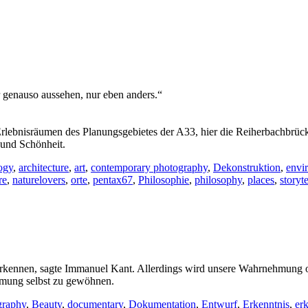
 genauso aussehen, nur eben anders.“
Erlebnisräumen des Planungsgebietes der A33, hier die Reiherbachbrück
 und Schönheit.
ogy
,
architecture
,
art
,
contemporary photography
,
Dekonstruktion
,
envi
re
,
naturelovers
,
orte
,
pentax67
,
Philosophie
,
philosophy
,
places
,
storyte
kennen, sagte Immanuel Kant. Allerdings wird unsere Wahrnehmung of
hmung selbst zu gewöhnen.
graphy
,
Beauty
,
documentary
,
Dokumentation
,
Entwurf
,
Erkenntnis
,
er