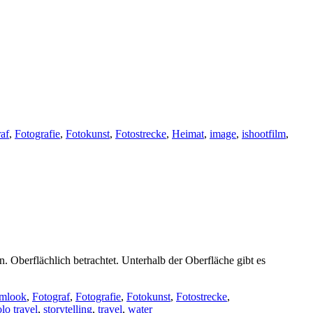
af
,
Fotografie
,
Fotokunst
,
Fotostrecke
,
Heimat
,
image
,
ishootfilm
,
. Oberflächlich betrachtet. Unterhalb der Oberfläche gibt es
lmlook
,
Fotograf
,
Fotografie
,
Fotokunst
,
Fotostrecke
,
olo travel
,
storytelling
,
travel
,
water