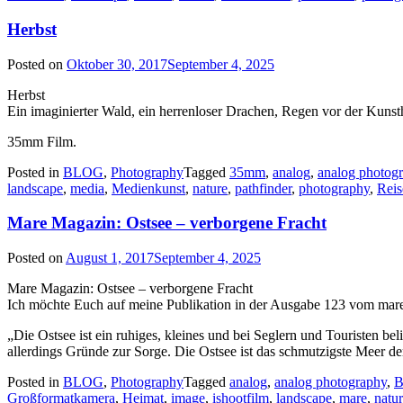
Herbst
Posted on
Oktober 30, 2017
September 4, 2025
Herbst
Ein imaginierter Wald, ein herrenloser Drachen, Regen vor der Kunsth
35mm Film.
Posted in
BLOG
,
Photography
Tagged
35mm
,
analog
,
analog photog
landscape
,
media
,
Medienkunst
,
nature
,
pathfinder
,
photography
,
Reis
Mare Magazin: Ostsee – verborgene Fracht
Posted on
August 1, 2017
September 4, 2025
Mare Magazin: Ostsee – verborgene Fracht
Ich möchte Euch auf meine Publikation in der Ausgabe 123 vom ma
„Die Ostsee ist ein ruhiges, kleines und bei Seglern und Touristen be
allerdings Gründe zur Sorge. Die Ostsee ist das schmutzigste Meer de
Posted in
BLOG
,
Photography
Tagged
analog
,
analog photography
,
B
Großformatkamera
,
Heimat
,
image
,
ishootfilm
,
landscape
,
mare
,
natu