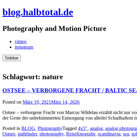
Skip
blog.halbtotal.de
to
content
Photography and Motion Picture
vimeo
instagram
Sidebar
Schlagwort:
nature
OSTSEE – VERBORGENE FRACHT / BALTIC SE
Posted on
März 19, 2021
März 14, 2026
Ostsee – verborgene Fracht von Marcus Wildelau erzählt nicht nur
der Geste der unbekümmerten Entsorgung von allerlei Schadhaftem ist e
Posted in
BLOG
,
Photography
Tagged
4x5"
,
analog
,
analog photogr
Ostsee
,
pathfinder
,
photography
,
Reisefotografie
,
scandinavia
,
sea
,
sol