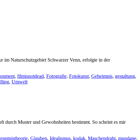
e im Naturschutzgebiet Schwarzer Venn, erfolgte in der
ronment
,
filmisnotdead
,
Fotografie
,
Fotokunst
,
Geheimnis
,
gestaltung
,
lling
,
Umwelt
t durch Muster und Gewohnheiten bestimmt. So scheint es mir
kenntnistheorie
,
Glauben
,
Idealismus
,
kodak
,
Maschendraht
,
mundane
,