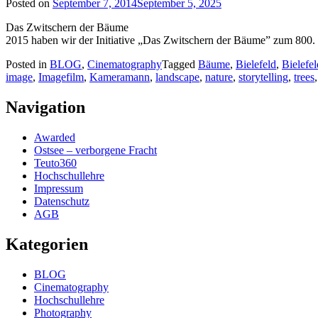
Posted on
September 7, 2014
September 5, 2025
Das Zwitschern der Bäume
2015 haben wir der Initiative „Das Zwitschern der Bäume” zum 800. Ge
Posted in
BLOG
,
Cinematography
Tagged
Bäume
,
Bielefeld
,
Bielefe
image
,
Imagefilm
,
Kameramann
,
landscape
,
nature
,
storytelling
,
trees
Navigation
Awarded
Ostsee – verborgene Fracht
Teuto360
Hochschullehre
Impressum
Datenschutz
AGB
Kategorien
BLOG
Cinematography
Hochschullehre
Photography