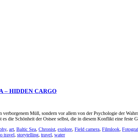
A – HIDDEN CARGO
 von verborgenem Müll, sondern vor allem von der Psychologie der 
s die Schönheit der Ostsee selbst, die in diesem Konflikt eine feste Gr
aphy
,
art
,
Baltic Sea
,
Chronist
,
explore
,
Field camera
,
Filmlook
,
Fotogra
o travel
,
storytelling
,
travel
,
water