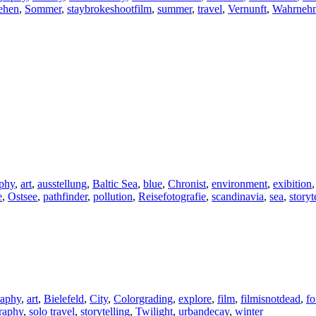
ehen
,
Sommer
,
staybrokeshootfilm
,
summer
,
travel
,
Vernunft
,
Wahrneh
aphy
,
art
,
ausstellung
,
Baltic Sea
,
blue
,
Chronist
,
environment
,
exibition
e
,
Ostsee
,
pathfinder
,
pollution
,
Reisefotografie
,
scandinavia
,
sea
,
storyt
raphy
,
art
,
Bielefeld
,
City
,
Colorgrading
,
explore
,
film
,
filmisnotdead
,
fo
raphy
,
solo travel
,
storytelling
,
Twilight
,
urbandecay
,
winter