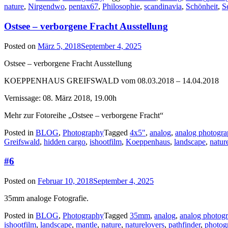
nature
,
Nirgendwo
,
pentax67
,
Philosophie
,
scandinavia
,
Schönheit
,
S
Ostsee – verborgene Fracht Ausstellung
Posted on
März 5, 2018
September 4, 2025
Ostsee – verborgene Fracht Ausstellung
KOEPPENHAUS GREIFSWALD vom 08.03.2018 – 14.04.2018
Vernissage: 08. März 2018, 19.00h
Mehr zur Fotoreihe „Ostsee – verborgene Fracht“
Posted in
BLOG
,
Photography
Tagged
4x5"
,
analog
,
analog photogr
Greifswald
,
hidden cargo
,
ishootfilm
,
Koeppenhaus
,
landscape
,
natur
#6
Posted on
Februar 10, 2018
September 4, 2025
35mm analoge Fotografie.
Posted in
BLOG
,
Photography
Tagged
35mm
,
analog
,
analog photog
ishootfilm
,
landscape
,
mantle
,
nature
,
naturelovers
,
pathfinder
,
photog