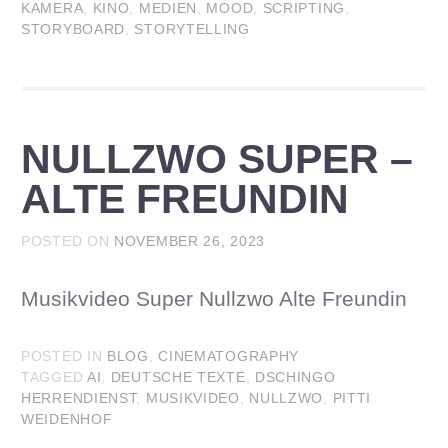
KAMERA
,
KINO
,
MEDIEN
,
MOOD
,
SCRIPTING
,
STORYBOARD
,
STORYTELLING
NULLZWO SUPER –
ALTE FREUNDIN
POSTED ON
NOVEMBER 26, 2023
Musikvideo Super Nullzwo Alte Freundin
POSTED IN
BLOG
,
CINEMATOGRAPHY
TAGGED
AI
,
DEUTSCHE TEXTE
,
DSCHINGO
HERRENDIENST
,
MUSIKVIDEO
,
NULLZWO
,
PITTI
WEIDENHOF