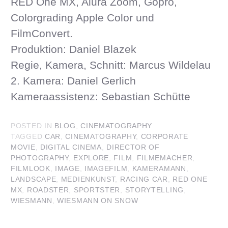
RED One MX, Alura Zoom, Gopro,
Colorgrading Apple Color und
FilmConvert.
Produktion: Daniel Blazek
Regie, Kamera, Schnitt: Marcus Wildelau
2. Kamera: Daniel Gerlich
Kameraassistenz: Sebastian Schütte
POSTED IN
BLOG
,
CINEMATOGRAPHY
TAGGED
CAR
,
CINEMATOGRAPHY
,
CORPORATE
MOVIE
,
DIGITAL CINEMA
,
DIRECTOR OF
PHOTOGRAPHY
,
EXPLORE
,
FILM
,
FILMEMACHER
,
FILMLOOK
,
IMAGE
,
IMAGEFILM
,
KAMERAMANN
,
LANDSCAPE
,
MEDIENKUNST
,
RACING CAR
,
RED ONE
MX
,
ROADSTER
,
SPORTSTER
,
STORYTELLING
,
WIESMANN
,
WIESMANN ON SNOW