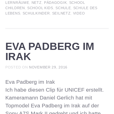
LERNRÄUME
,
NETZ
,
PÄDAGOGIK
,
SCHOOL
CHILDREN
,
SCHOOL KIDS
,
SCHULE
,
SCHULE DES
LEBENS
,
SCHULKINDER
,
SEILNETZ
,
VIDEO
EVA PADBERG IM
IRAK
POSTED ON
NOVEMBER 29, 2016
Eva Padberg im Irak
Ich habe diesen Clip für UNICEF erstellt.
Kameramann Daniel Gerlich hat mit
Topmodel Eva Padberg im Irak auf der
Sony A7S Mark II gedreht und ich hatte