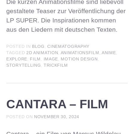
Die kurzen Animationsfilme sind liebevoll
gestaltete Teaser zur Veröffentlichung der
LP SUPER. Die Inspirationen kommen
aus den Liedern mit deutschen Texten.
POSTED IN
BLOG
,
CINEMATOGRAPHY
TAGGED
2D ANIMATION
,
ANIMATIONSFILM
,
ANIME
,
EXPLORE
,
FILM
,
IMAGE
,
MOTION DESIGN
,
STORYTELLING
,
TRICKFILM
CANTARA – FILM
POSTED ON
NOVEMBER 30, 2024
Cantara – ein Film von Marcus Wildelau