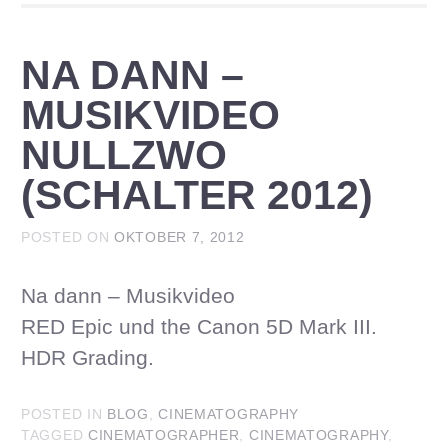
NA DANN –
MUSIKVIDEO
NULLZWO
(SCHALTER 2012)
POSTED ON
OKTOBER 7, 2012
Na dann – Musikvideo
RED Epic und the Canon 5D Mark III.
HDR Grading.
POSTED IN
BLOG
,
CINEMATOGRAPHY
TAGGED
CINEMATOGRAPHER
,
CINEMATOGRAPHY
,