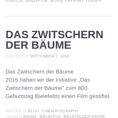
GORILLA
,
IMAGEFILM
,
MOVIE
,
OFFKINO
,
TEASER
DAS ZWITSCHERN
DER BÄUME
POSTED ON
SEPTEMBER 7, 2014
Das Zwitschern der Bäume
2015 haben wir der Initiative „Das
Zwitschern der Bäume” zum 800.
Geburtstag Bielefelds einen Film gestiftet.
POSTED IN
BLOG
,
CINEMATOGRAPHY
TAGGED
BÄUME
,
BIELEFELD
,
BIELEFELDER BÄUME
,