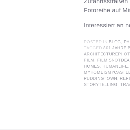
Zufahrtsstraßen 
Fotoreihe auf Mi
Interessiert an
POSTED IN
BLOG
,
PH
TAGGED
801 JAHRE 
ARCHITECTUREPHO
FILM
,
FILMISNOTDE
HOMES
,
HUMANLIFE
MYHOMEISMYCASTL
PUDDINGTOWN
,
REF
STORYTELLING
,
TRA