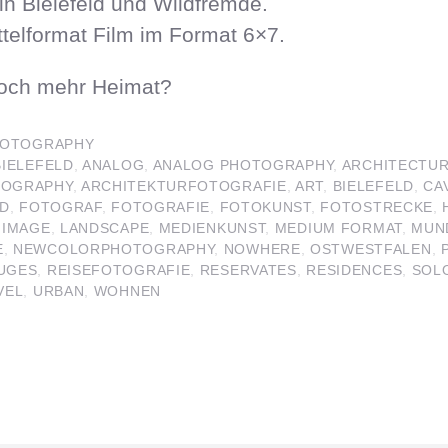
in Bielefeld und Wildfremde.
ttelformat Film im Format 6×7.
 noch mehr Heimat?
OTOGRAPHY
BIELEFELD
,
ANALOG
,
ANALOG PHOTOGRAPHY
,
ARCHITECTU
TOGRAPHY
,
ARCHITEKTURFOTOGRAFIE
,
ART
,
BIELEFELD
,
CA
AD
,
FOTOGRAF
,
FOTOGRAFIE
,
FOTOKUNST
,
FOTOSTRECKE
,
,
IMAGE
,
LANDSCAPE
,
MEDIENKUNST
,
MEDIUM FORMAT
,
MUN
E
,
NEWCOLORPHOTOGRAPHY
,
NOWHERE
,
OSTWESTFALEN
,
UGES
,
REISEFOTOGRAFIE
,
RESERVATES
,
RESIDENCES
,
SOL
VEL
,
URBAN
,
WOHNEN