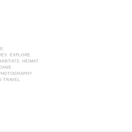
RE
,
VES
,
EXPLORE
,
HABITATS
,
HEIMAT
,
DANE
,
PHOTOGRAPHY
,
O TRAVEL
,