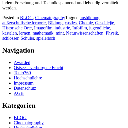
indem Forschung und Technik spannend und lebendig vermittelt
werden.
Posted in
BLOG
,
Cinematography
Tagged
ausbildung
,
außerschulische lernorte
,
Bildung
,
castles
,
Chemie
,
Geschicjte
,
Historische Orte
,
Imagefilm
,
industrie
,
Infofilm
,
jugendliche
,
kastelen
,
lernen
,
mathematik
,
mint
,
Naturwissenschaften
,
Physik
,
schlösser
,
Schüler
,
spielerisch
Navigation
Awarded
Ostsee – verborgene Fracht
Teuto360
Hochschullehre
Impressum
Datenschutz
AGB
Kategorien
BLOG
Cinematography
Hochschullehre