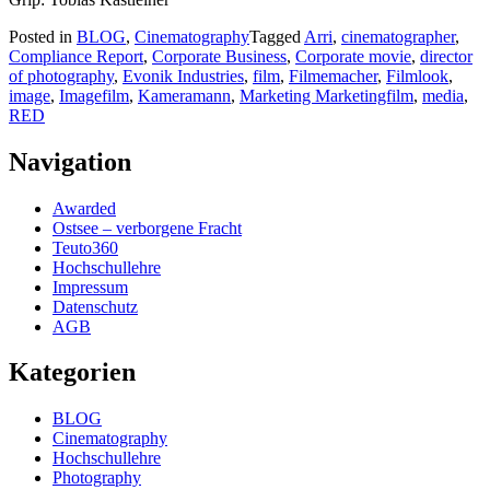
Posted in
BLOG
,
Cinematography
Tagged
Arri
,
cinematographer
,
Compliance Report
,
Corporate Business
,
Corporate movie
,
director
of photography
,
Evonik Industries
,
film
,
Filmemacher
,
Filmlook
,
image
,
Imagefilm
,
Kameramann
,
Marketing Marketingfilm
,
media
,
RED
Navigation
Awarded
Ostsee – verborgene Fracht
Teuto360
Hochschullehre
Impressum
Datenschutz
AGB
Kategorien
BLOG
Cinematography
Hochschullehre
Photography