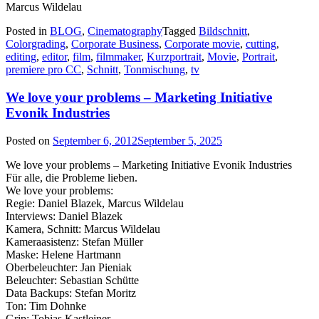
Marcus Wildelau
Posted in
BLOG
,
Cinematography
Tagged
Bildschnitt
,
Colorgrading
,
Corporate Business
,
Corporate movie
,
cutting
,
editing
,
editor
,
film
,
filmmaker
,
Kurzportrait
,
Movie
,
Portrait
,
premiere pro CC
,
Schnitt
,
Tonmischung
,
tv
We love your problems – Marketing Initiative
Evonik Industries
Posted on
September 6, 2012
September 5, 2025
We love your problems – Marketing Initiative Evonik Industries
Für alle, die Probleme lieben.
We love your problems:
Regie: Daniel Blazek, Marcus Wildelau
Interviews: Daniel Blazek
Kamera, Schnitt: Marcus Wildelau
Kameraasistenz: Stefan Müller
Maske: Helene Hartmann
Oberbeleuchter: Jan Pieniak
Beleuchter: Sebastian Schütte
Data Backups: Stefan Moritz
Ton: Tim Dohnke
Grip: Tobias Kastleiner