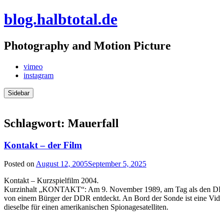
Skip
blog.halbtotal.de
to
content
Photography and Motion Picture
vimeo
instagram
Sidebar
Schlagwort:
Mauerfall
Kontakt – der Film
Posted on
August 12, 2005
September 5, 2025
Kontakt – Kurzspielfilm 2004.
Kurzinhalt „KONTAKT“: Am 9. November 1989, am Tag als den DDR Bür
von einem Bürger der DDR entdeckt. An Bord der Sonde ist eine Videob
dieselbe für einen amerikanischen Spionagesatelliten.