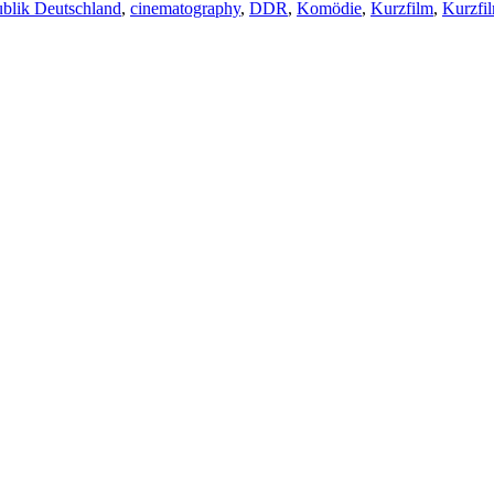
blik Deutschland
,
cinematography
,
DDR
,
Komödie
,
Kurzfilm
,
Kurzfil