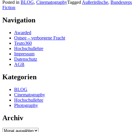
Posted in
BLOG
,
Cinematography
Tagged
Außerirdische
,
Bundesrepu
Fiction
Navigation
Awarded
Ostsee – verborgene Fracht
Teuto360
Hochschullehre
Impressum
Datenschutz
AGB
Kategorien
BLOG
Cinematography
Hochschullehre
Photography
Archiv
Archiv