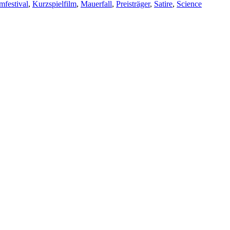
mfestival
,
Kurzspielfilm
,
Mauerfall
,
Preisträger
,
Satire
,
Science