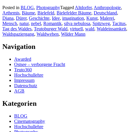
Posted in
BLOG
,
Photography
Tagged
Altdorfer
,
Anthropologie
,
Arthemis
,
Bäume
,
Bielefeld
,
Bielefelder Bäume
,
Deutschland
,
Diana
,
Dürer
,
Geschichte
,
Idee
,
imagination
,
Kunst
,
Malerei
,
Mensch
,
natur
,
nebel
,
Romantik
,
silva nebulosa
,
Spitzweg
,
Tacitus
,
Tag des Waldes
,
Teutoburger Wald
,
virtuell
,
wald
,
Waldeinsamkeit
,
Waldspaziergang
,
Waldweben
,
Wilder Mann
Navigation
Awarded
Ostsee – verborgene Fracht
Teuto360
Hochschullehre
Impressum
Datenschutz
AGB
Kategorien
BLOG
Cinematography
Hochschullehre
Photography